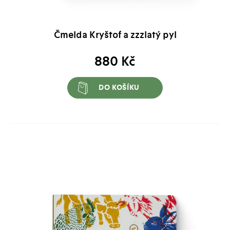
u nás najdete to pravé pro první objevování příběhů.
Čmelda Kryštof a zzzlatý pyl
880
Kč
DO KOŠÍKU