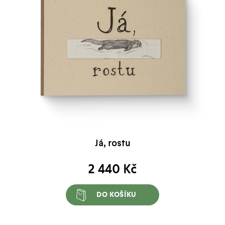
Já, rostu
2 440
Kč
DO KOŠÍKU