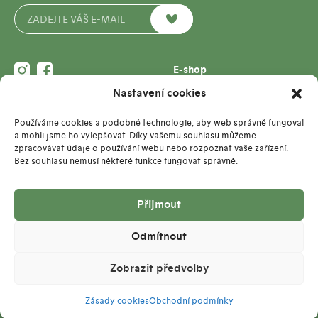
E-shop
Pro firmy
Nastavení cookies
Kontakt
Blog
info@pop-pap.cz
O nás
Používáme cookies a podobné technologie, aby web správně fungoval
MgA. Marcela Vostřelová
Kontakt
a mohli jsme ho vylepšovat. Díky vašemu souhlasu můžeme
+420 736 615 166
zpracovávat údaje o používání webu nebo rozpoznat vaše zařízení.
Bez souhlasu nemusí některé funkce fungovat správně.
Doprava a platba
Přijmout
Vrácení a výměna
Můj účet
Obchodní podmínky
Objednávky
Odmítnout
Ochrana osobních údajů
Zapomenuté heslo
Prodejní místa
Zobrazit předvolby
Recenze
Zásady cookies
Obchodní podmínky