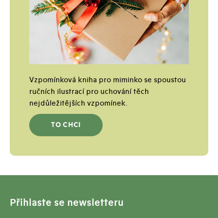
Vzpomínková kniha pro miminko se spoustou
ručních ilustrací pro uchování těch
nejdůležitějších vzpomínek.
TO CHCI
Přihlaste se newsletteru