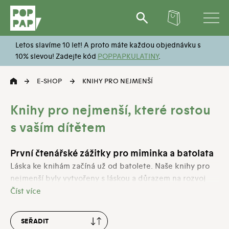
Hledat:
Letos slavíme 10 let! A proto máte každou objednávku s
10% slevou! Zadejte kód
POPPAPKULATINY
.
E-SHOP
KNIHY PRO NEJMENŠÍ
Knihy pro nejmenší, které rostou
s vaším dítětem
První čtenářské zážitky pro miminka a batolata
Láska ke knihám začíná už od batolete. Naše knihy pro
nejmenší byly vytvořeny s láskou a důrazem na rozvoj
smyslů i vztahu k příběhům. V nabídce nakladatelství
POP PAP najdete knížky pro miminka, dětské knihy od 1
roku i odolná leporela, která zvládnou nejedno
prozkoumávání malých ručiček. Každý titul vybíráme tak,