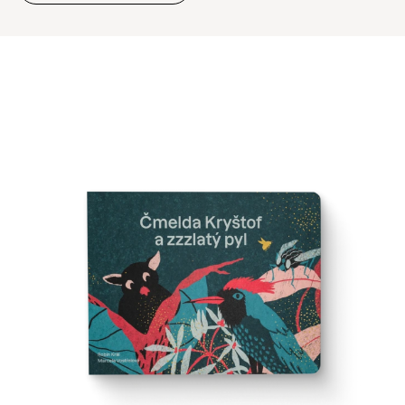
aby byl nejen krásně ilustrovaný, ale i pevný, hravý a
přirozeně rozvíjející.
Rozvoj fantazie, smyslů a jazyka od prvních
měsíců
Naše knihy pro nejmenší děti podporují první vnímání
barev, tvarů i slov. V nabídce najdete naučné knihy pro
děti od 1 roku, které hravě propojují svět obrázků s
jednoduchými pojmy. Věříme, že právě nejlepší knihy
pro malé děti jsou ty, které děti nejen zaujmou, ale
pomáhají jim objevovat svět kolem sebe. Dotykem,
pohledem i vnímáním rytmu řeči.
To nejlepší z dětských knih pro první
objevování
V POP PAP vybíráme jen top dětské knihy, které dětem i
rodičům přinášejí radost z prvních čtenářských chvilek.
Ať už hledáte krásně ilustrované dětské knihy do 3 let,
roztomilá leporela nebo pevné knížky pro nejmenší děti,