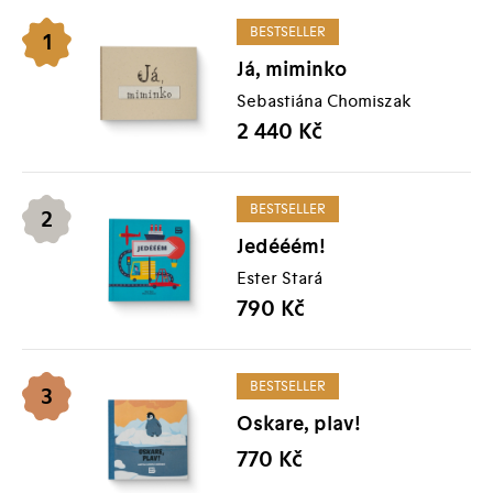
1
Já, miminko
Sebastiána Chomiszak
2 440
Kč
2
Jedééém!
Ester Stará
790
Kč
3
Oskare, plav!
770
Kč