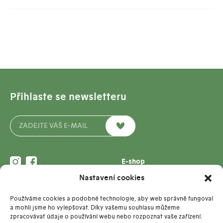
Přihlaste se newsletteru
E-shop
Pro firmy
Nastavení cookies
Kontakt
Blog
info@pop-pap.cz
O nás
Používáme cookies a podobné technologie, aby web správně fungoval
MgA. Marcela Vostřelová
Kontakt
a mohli jsme ho vylepšovat. Díky vašemu souhlasu můžeme
+420 736 615 166
zpracovávat údaje o používání webu nebo rozpoznat vaše zařízení.