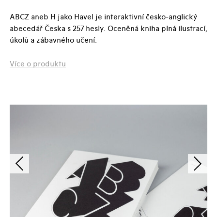
Havel
množství
ABCZ aneb H jako Havel je interaktivní česko-anglický
abecedář Česka s 257 hesly. Oceněná kniha plná ilustrací,
úkolů a zábavného učení.
Více o produktu