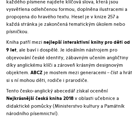
každého písmene najdete klíčová slova, která jsou
vysvětlena odlehčenou formou, doplněna ilustracemi a
propojena do hravého textu. Hesel je v knize 257 a
každá stránka je zakončená tematickým úkolem nebo
písničkou.
Kniha patří mezi
nejlepší interaktivní knihy pro děti od
9 let
, ale baví i dospělé. Je ideálním nástrojem pro
objevování české identity, zábavným učením angličtiny
díky anglickému klíči a zároveň krásným designovým
objektem.
ABCZ
je mostem mezi generacemi – číst a hrát
si s ní mohou děti, rodiče i prarodiče.
Tento česko-anglický abecedář získal ocenění
Nejkrásnější česká kniha 2018
v oblasti učebnice a
didaktické pomůcky (Ministerstvo kultury a Památník
národního písemnictví).