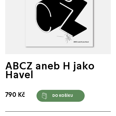
ABCZ aneb H jako
Havel
ABCZ
790
Kč
DO KOŠÍKU
aneb
H
jako