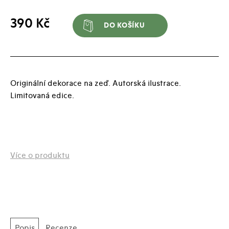
Plakát
390
Kč
DO KOŠÍKU
/
Turista
množství
Originální dekorace na zeď. Autorská ilustrace.
Limitovaná edice.
Více o produktu
Popis
Recenze