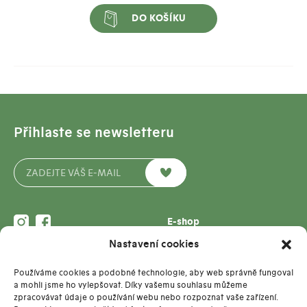
DO KOŠÍKU
Přihlaste se newsletteru
E-shop
Pro firmy
Nastavení cookies
Kontakt
Blog
info@pop-pap.cz
O nás
Používáme cookies a podobné technologie, aby web správně fungoval
MgA. Marcela Vostřelová
Kontakt
a mohli jsme ho vylepšovat. Díky vašemu souhlasu můžeme
+420 736 615 166
zpracovávat údaje o používání webu nebo rozpoznat vaše zařízení.