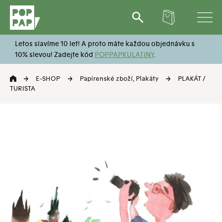
Hledat:
Letos slavíme 10 let! A proto máte každou objednávku s
10% slevou! Zadejte kód
POPPAPKULATINY
.
E-SHOP
Papírenské zboží
,
Plakáty
PLAKÁT /
TURISTA